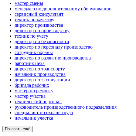
мастер смены
менеджер по дополнительному оборудованию
сервисный консультант
техник по качеству
директор производства
директор по производству
техник по учету
директор по безопасности
директор по персоналу производство
сотрудник охраны
директор по развитию производства
работник цеха
директор по транспорту
начальник производства
директор по эксплуатации
бригада рабочих
мастер по ремонту
мастер участка
технический персонал
руководитель производственного подразделения
специалист по охране труда
начальник участка
Показать ещё