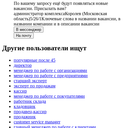
По вашему запросу ещё будут появляться новые
вакансии. Присылать вам?
администратор комплекса
Королев (Московская
область)
5/2
6/1
Ключевые слова в названии вакансии, в
названии компании и в описании вакансии
В мессенджер
На почту
Другие пользователи ищут
популярные после 45
директор
менеджер по работе с организациями
менеджер по работе с предприятиями
старший эксперт
эксперт по продажам
кассир
менеджер по работе с покупателями
работник склада
кладовщик
продавец-кассир
продажник
customer service manager
главный менеджер по работе с клиентами