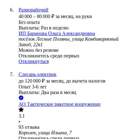
Разнорабочий
40 000
–
80 000
₽
за месяц,
на руки
Без опыта
Выплаты: Раз в неделю
ИП
Баранова Ольга Александровна
посёлок Лесные Поляны, улица Комбикормовый
Завод, 22к1
Можно без резюме
Откликнитесь среди первых
Откликнуться
Слесарь-электрик
до
120 000
₽
за месяц,
до вычета налогов
Опыт 3-6 лет
Выплаты: Два раза в месяц
АО
Тактическое ракетное вооружение
3.1
•
93
отзыва
Королев, улица Ильича, 7
Откликнитесь среди первых