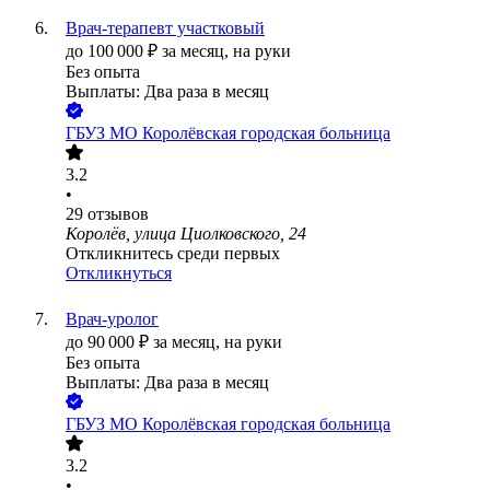
Врач-терапевт участковый
до
100 000
₽
за месяц,
на руки
Без опыта
Выплаты: Два раза в месяц
ГБУЗ МО Королёвская городская больница
3.2
•
29
отзывов
Королёв, улица Циолковского, 24
Откликнитесь среди первых
Откликнуться
Врач-уролог
до
90 000
₽
за месяц,
на руки
Без опыта
Выплаты: Два раза в месяц
ГБУЗ МО Королёвская городская больница
3.2
•