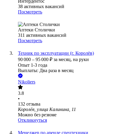
Интердентос
38
активных вакансий
Посмотреть
Аптеки Столички
311
активных вакансий
Посмотреть
Техник по эксплуатации (г. Королёв)
90 000
–
95 000
₽
за месяц,
на руки
Опыт 1-3 года
Выплаты: Два раза в месяц
Nikoliers
3.8
•
132
отзыва
Королёв, улица Калинина, 11
Можно без резюме
Откликнуться
Менеджер по аренде спецтехники