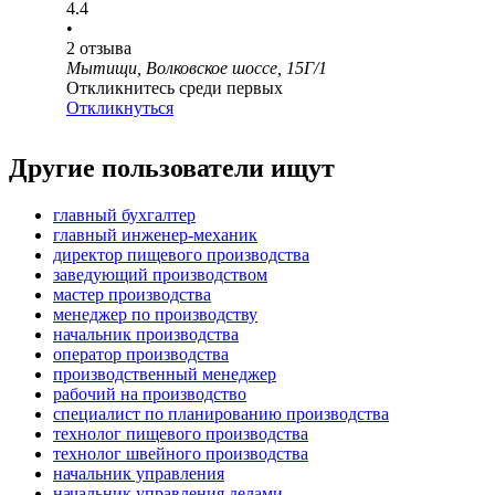
4.4
•
2
отзыва
Мытищи, Волковское шоссе, 15Г/1
Откликнитесь среди первых
Откликнуться
Другие пользователи ищут
главный бухгалтер
главный инженер-механик
директор пищевого производства
заведующий производством
мастер производства
менеджер по производству
начальник производства
оператор производства
производственный менеджер
рабочий на производство
специалист по планированию производства
технолог пищевого производства
технолог швейного производства
начальник управления
начальник управления делами