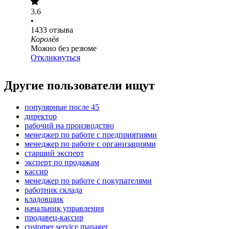
3.6
•
1433
отзыва
Королёв
Можно без резюме
Откликнуться
Другие пользователи ищут
популярные после 45
директор
рабочий на производство
менеджер по работе с предприятиями
менеджер по работе с организациями
старший эксперт
эксперт по продажам
кассир
менеджер по работе с покупателями
работник склада
кладовщик
начальник управления
продавец-кассир
customer service manager