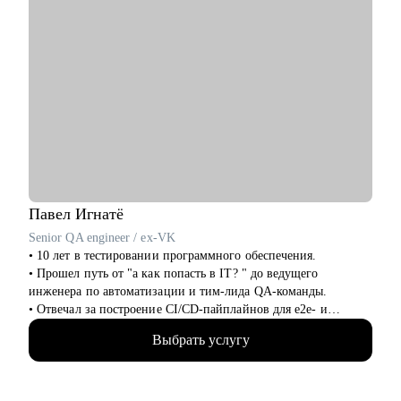
Павел
Игнатё
Senior QA engineer / ex-VK
• 10 лет в тестировании программного обеспечения.
• Прошел путь от "а как попасть в IT? " до ведущего
инженера по автоматизации и тим-лида QA-команды.
• Отвечал за построение CI/CD-пайплайнов для e2e- и
интеграционных тестов в банковской сфере и b2b.
Выбрать услугу
• Интервьюировал и набирал в команду более 30
специалистов разных уровней.
• Не просто даю материал, а ставлю реальные цели и готовлю
ко всем корнер кейсам, в жизни QA.