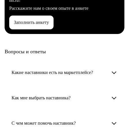
hh.ru?
Расскажите нам о своем опыте в анкете
Заполнить анкету
Вопросы и ответы
Какие наставники есть на маркетплейсе?
Карьерные наставники — это HR-
специалисты, карьерные консультанты,
Как мне выбрать наставника?
психологи, резюмерайтеры и менторы.
Умный поиск поможет в три клика выбрать
Менторы работают в ИТ, дизайне, других
наставника для достижения вашей цели.
С чем может помочь наставник?
узкоспециализированных сферах. Они