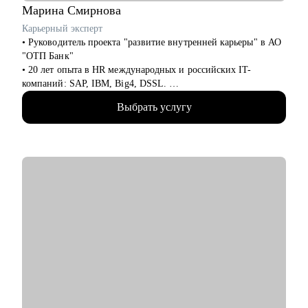
Марина
Смирнова
Карьерный эксперт
• Руководитель проекта "развитие внутренней карьеры" в АО
"ОТП Банк"
• 20 лет опыта в HR международных и российских IT-
компаний: SAP, IBM, Big4, DSSL.
• 13+ лет опыта в рекрутменте от миддл до ТОП-позиций в
Выбрать услугу
сферах продаж, финансов, ИТ, разработки, технического
консалтинга.
• Сертифицированный карьерный коуч и эксперт по оценке
сильных сторон (JOBEQ, Hogan).
• Провела 10 000+ собеседований.
• 10+ лет в карьерном консультировании.
• 3 000+ часов карьерных консультаций, 100+ успешных
кейсов по трудоустройству, 500+ кейсов по построению
карьерного трека и смены профессии.
• Мои клиенты работают в крупнейших компаниях РФ: VK,
Яндекс, Сбертех, Озон и других.
С чем помогу:
• Оценю ваши сильные стороны, определю стратегию вашего
позиционирования на рынке труда.