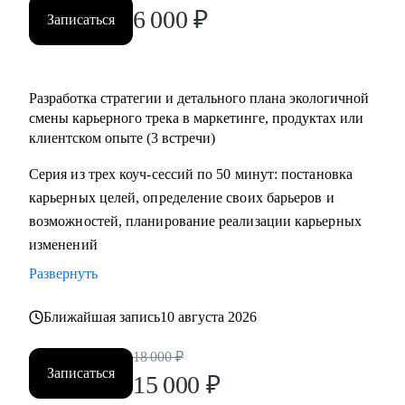
6 000
₽
• Руководителям бизнеса и отдельных подразделений
Записаться
Сегодня я – ментор и коуч по профессиональному
развитию. Если вам нужно пересобрать карьерные цели и
Разработка стратегии и детального плана экологичной
сформировать стратегию, заново поверить в себя или
смены карьерного трека в маркетинге, продуктах или
сделать непростой выбор, составить реалистичный план и
клиентском опыте (3 встречи)
найти мотивацию его реализовать – приходите.
Серия из трех коуч-сессий по 50 минут: постановка
Не факт, что будет просто. Но будет эффективно и
карьерных целей, определение своих барьеров и
интересно.
возможностей, планирование реализации карьерных
изменений
Развернуть
Ближайшая запись
10 августа 2026
18 000
₽
Записаться
15 000
₽