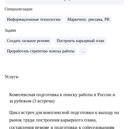
• Внедряю использование данных, как продукт.
• Провел более 700 консультаций на карьерные и
Специализации
менеджерские темы.
Информационные технологии
Маркетинг, реклама, PR
• Вместе с подопечными составили более 300 резюме для
РФ и Европы.
Задачи
• Мои клиенты нашли работу в Авито, Яндекс, Ozon,
Создать сильное резюме
Построить карьерный план
Revolut, Nvidia, Simple Club и др.
Проработать стратегию поиска работы
...
С чем помогу:
• с подготовкой к найму в зарубежную и российскую
команду
Услуги
• с переходом в IT, профориентацией и выстраиванием
карьерного плана
Комплексная подготовка к поиску работы в России и
• консультирую команды для развития бизнесов
за рубежом (3 встречи)
• с подготовкой к техническим собеседованиям.
Цикл встреч для комплексной подготовки к выходу на
рынок труда: построения карьерного плана,
Кому могу помочь:
составления резюме и подготовки к собеседованиям
• проконсультирую проджект менеджеров, продакт