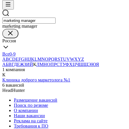
marketing manager
Россия
Все
0-9
A
B
C
D
E
F
G
H
I
J
K
L
M
N
O
P
Q
R
S
T
U
V
W
X
Y
Z
А
Б
В
Г
Д
Е
Ж
З
И
Й
К
Л
М
Н
О
П
Р
С
Т
У
Ф
Х
Ц
Ч
Ш
Щ
Э
Ю
Я
1 компания
К
Клиника доброго маркетолога №1
6 вакансий
HeadHunter
Размещение вакансий
Поиск по резюме
О компании
Наши вакансии
Реклама на сайте
Требования к ПО