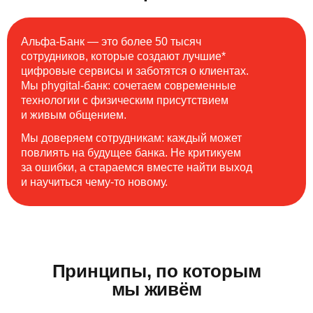
Альфа-Банк — это более 50 тысяч
сотрудников, которые создают лучшие*
цифровые сервисы и заботятся о клиентах.
Мы phygital-банк: сочетаем современные
технологии с физическим присутствием
и живым общением.
Мы доверяем сотрудникам: каждый может
повлиять на будущее банка. Не критикуем
за ошибки, а стараемся вместе найти выход
и научиться чему-то новому.
Принципы, по которым
мы живём