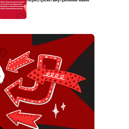
перестроил внутренний найм