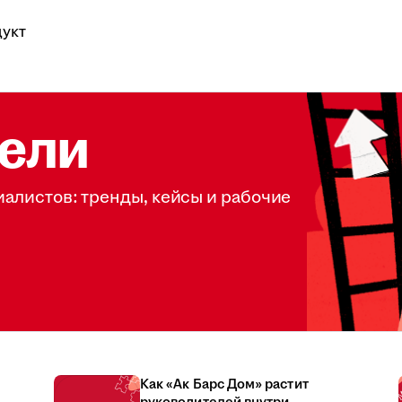
укт
ели
иалистов: тренды, кейсы и рабочие
Как «Ак Барс Дом» растит