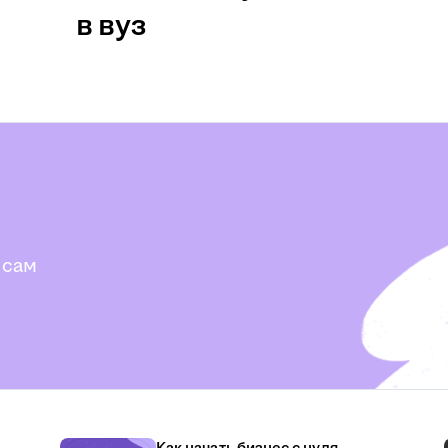
в вуз
 сам