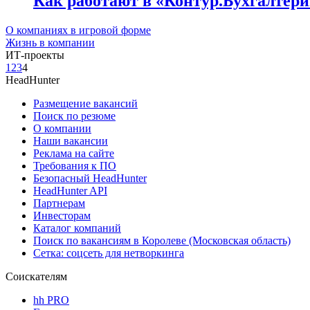
Как работают в «Контур.Бухгалтер
О компаниях в игровой форме
Жизнь в компании
ИТ-проекты
1
2
3
4
HeadHunter
Размещение вакансий
Поиск по резюме
О компании
Наши вакансии
Реклама на сайте
Требования к ПО
Безопасный HeadHunter
HeadHunter API
Партнерам
Инвесторам
Каталог компаний
Поиск по вакансиям в Королеве (Московская область)
Сетка: соцсеть для нетворкинга
Соискателям
hh PRO