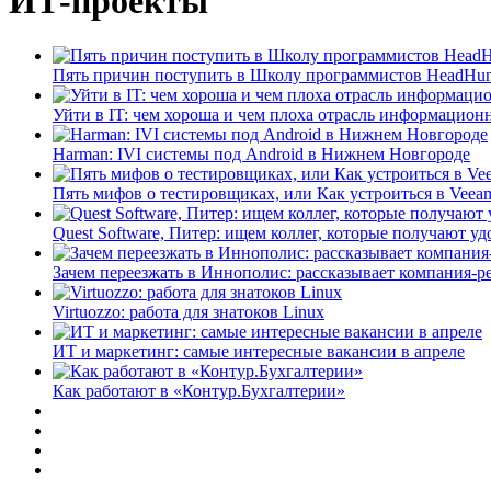
ИТ-проекты
Пять причин поступить в Школу программистов HeadHun
Уйти в IT: чем хороша и чем плоха отрасль информацио
Harman: IVI системы под Android в Нижнем Новгороде
Пять мифов о тестировщиках, или Как устроиться в Veea
Quest Software, Питер: ищем коллег, которые получают у
Зачем переезжать в Иннополис: рассказывает компания-
Virtuozzo: работа для знатоков Linux
ИТ и маркетинг: самые интересные вакансии в апреле
Как работают в «Контур.Бухгалтерии»