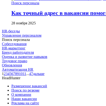
Поиск персонала
Как точный адрес в вакансии помог
28 ноября 2025
HR-беседы
Управление персоналом
Поиск персонала
Собеседования
HR-маркетинг
Бренд работодателя
Оценка и развитие навыков
Трудовое право
Обновления
Автоматизация HR
1
2
3
4
5
6
7
8
9
10
11
...
47
дальше
HeadHunter
Размещение вакансий
Поиск по резюме
О компании
Наши вакансии
Реклама на сайте