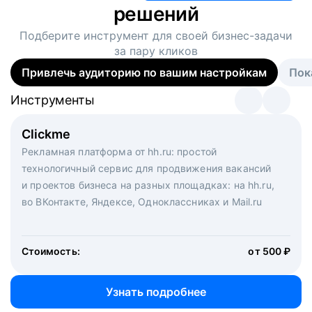
решений
Подберите инструмент для своей
бизнес-задачи
за пару кликов
Привлечь аудиторию по вашим настройкам
Пок
Инструменты
Инструменты
Инструменты
Виртуальный рекрутер
Clickme
Вакансия дня
Массовый подбор под ключ. Решите, сколько
Рекламная платформа от hh.ru: простой
Рекламный формат для вакансий на главной странице
кандидатов и когда вам нужно, и за дело возьмутся
технологичный сервис для продвижения вакансий
hh.ru. Увеличивает количество откликов
маркетологи, рекрутеры и проектные менеджеры
и проектов бизнеса на разных площадках: на hh.ru,
hh.ru с целым набором digital-инструментов
во ВКонтакте, Яндексе, Одноклассниках и Mail.ru
Стоимость:
от 200 000 ₽
Узнать подробнее
Стоимость:
от 500 ₽
Узнать подробнее
Узнать подробнее