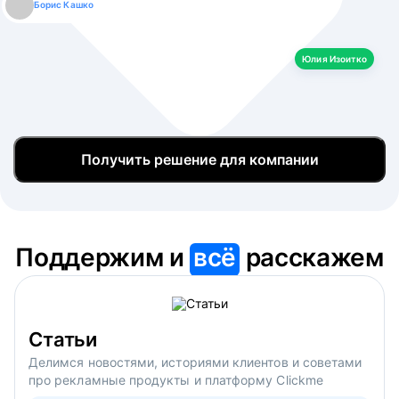
Борис Кашко
Юлия Изоитко
Александр Кулагин
Даниил Макаров
Екатерина Лазаренко
Юлия Изоитко
Получить решение для компании
Поддержим и
всё
расскажем
Статьи
Делимся новостями, историями клиентов и советами
про рекламные продукты и платформу Clickme