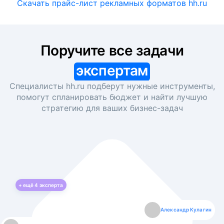
Скачать прайс-лист рекламных форматов hh.ru
Поручите все задачи
экспертам
Специалисты hh.ru подберут нужные инструменты,
помогут спланировать бюджет и найти лучшую
стратегию для ваших
бизнес-задач
+ ещё
4
эксперта
Екатерина Лазаренко
Александр Кулагин
Даниил Макаров
Борис Кашко
Юлия Изоитко