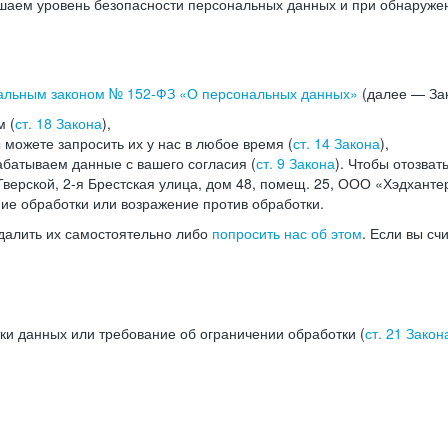
аем уровень безопасности персональных данных и при обнаружени
альным законом №
152-ФЗ
«О персональных данных»
(далее — Зак
м (
ст. 18 Закона
),
можете запросить их у нас в любое время (
ст. 14 Закона
),
абатываем данные с вашего согласия (
ст. 9 Закона
). Чтобы отозват
верской, 2-я Брестская улица, дом 48, помещ. 25, ООО «Хэдханте
ние обработки или возражение против обработки.
далить их самостоятельно либо
попросить нас об этом
. Если вы сч
ки данных или требование об ограничении обработки (
ст. 21 Закон