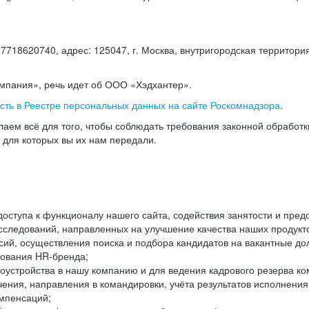
18620740, адрес: 125047, г. Москва, внутригородская территория
омпания», речь идет об ООО «Хэдхантер».
есть в Реестре персональных данных на сайте Роскомнадзора
.
аем всё для того, чтобы соблюдать требования законной обработ
, для которых вы их нам передали.
ступа к функционалу нашего сайта, содействия занятости и пред
следований, направленных на улучшение качества наших продуктов
ий, осуществления поиска и подбора кандидатов на вакантные дол
ования HR-бренда;
оустройства в нашу компанию и для ведения кадрового резерва ко
чения, направления в командировки, учёта результатов исполнени
омпенсаций;