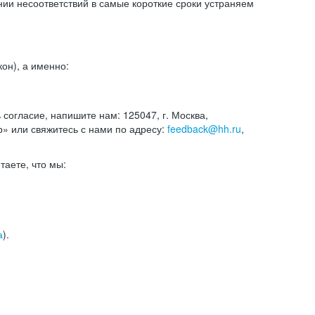
и несоответствий в самые короткие сроки устраняем
он), а именно:
ь согласие, напишите нам: 125047, г. Москва,
р» или свяжитесь с нами по адресу:
feedback@hh.ru
,
итаете, что мы:
а
).