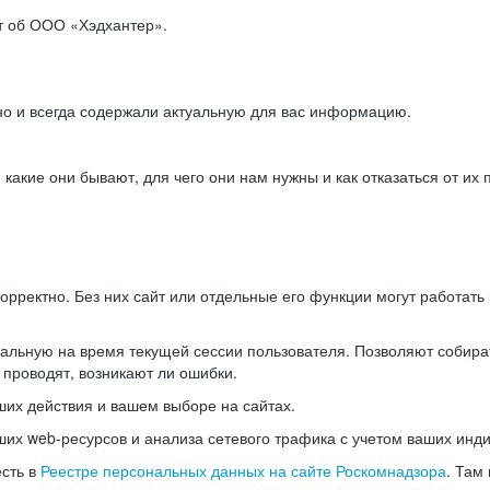
ет об ООО «Хэдхантер».
но и всегда содержали актуальную для вас информацию.
акие они бывают, для чего они нам нужны и как отказаться от их 
рректно. Без них сайт или отдельные его функции могут работат
альную на время текущей сессии пользователя. Позволяют собира
 проводят, возникают ли ошибки.
их действия и вашем выборе на сайтах.
х web-ресурсов и анализа сетевого трафика с учетом ваших инд
есть в
Реестре персональных данных на сайте Роскомнадзора
. Там