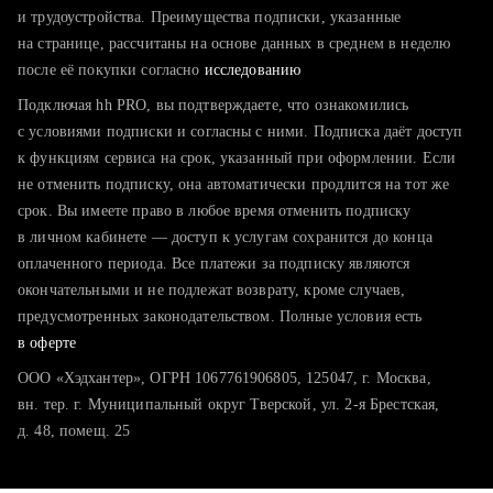
тратите много времени на поиск и вручную поднимаете
и трудоустройства. Преимущества подписки, указанные
резюме
на странице, рассчитаны на основе данных в среднем в неделю
после её покупки согласно
хотите сравнить себя с конкурентами и оценить шансы
исследованию
Подключая hh PRO, вы подтверждаете, что ознакомились
с условиями подписки и согласны с ними. Подписка даёт доступ
к функциям сервиса на срок, указанный при оформлении. Если
не отменить подписку, она автоматически продлится на тот же
срок. Вы имеете право в любое время отменить подписку
в личном кабинете — доступ к услугам сохранится до конца
оплаченного периода. Все платежи за подписку являются
окончательными и не подлежат возврату, кроме случаев,
предусмотренных законодательством. Полные условия есть
в оферте
ООО «Хэдхантер», ОГРН 1067761906805, 125047, г. Москва,
вн. тер. г. Муниципальный округ Тверской, ул. 2-я Брестская,
д. 48, помещ. 25